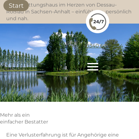
Ihr Bestattungshaus im Herzen von Dessau-
Start
Roßlau in Sachsen-Anhalt – einfühlsam, persönlich
und nah.
0340 66 10 354
Mehr als ein
einfacher Bestatter
Eine Verlusterfahrung ist für Angehörige eine